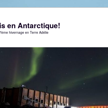
s en Antarctique!
67ème hivernage en Terre Adélie