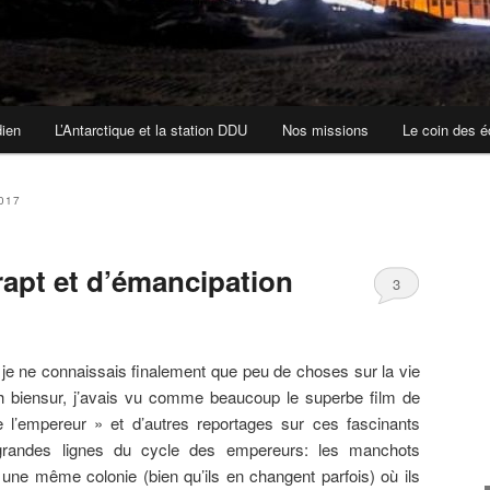
dien
L’Antarctique et la station DDU
Nos missions
Le coin des é
017
rapt et d’émancipation
3
e ne connaissais finalement que peu de choses sur la vie
biensur, j’avais vu comme beaucoup le superbe film de
l’empereur » et d’autres reportages sur ces fascinants
 grandes lignes du cycle des empereurs: les manchots
une même colonie (bien qu’ils en changent parfois) où ils