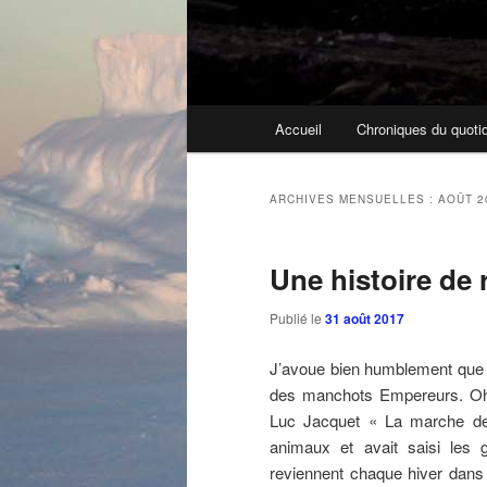
Menu
Accueil
Chroniques du quoti
principal
ARCHIVES MENSUELLES :
AOÛT 2
Une histoire de 
Publié le
31 août 2017
J’avoue bien humblement que j
des manchots Empereurs. Oh 
Luc Jacquet « La marche de 
animaux et avait saisi les
reviennent chaque hiver dans 