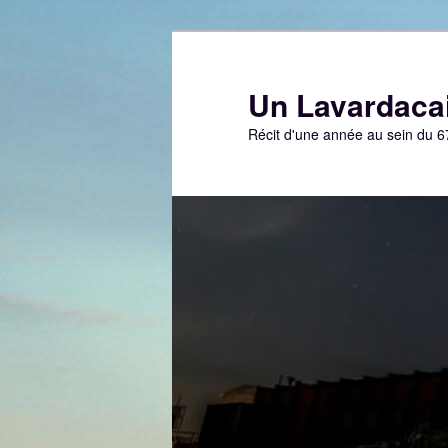
Aller
Aller
au
au
contenu
contenu
Un Lavardacai
principal
secondaire
Récit d'une année au sein du 