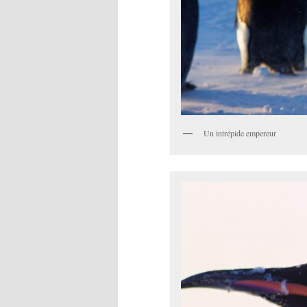
Un intrépide empereur