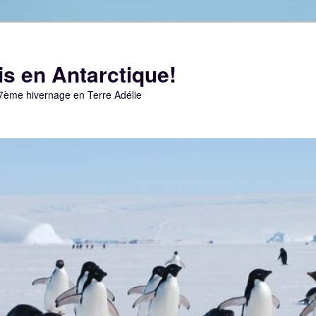
s en Antarctique!
67ème hivernage en Terre Adélie