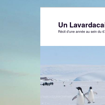
Aller
au
contenu
Un Lavardacai
principal
Récit d'une année au sein du 