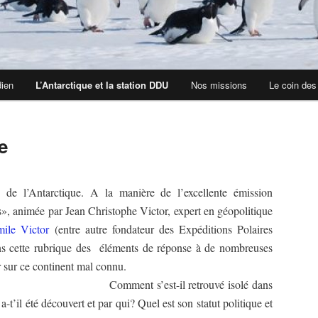
dien
L’Antarctique et la station DDU
Nos missions
Le coin des
e
e de l’Antarctique. A la manière de l’excellente émission
s
»
, animée par Jean Christophe Victor, expert en géopolitique
mile Victor
(entre autre fondateur des Expéditions Polaires
ans cette rubrique des éléments de réponse à de nombreuses
eut se poser sur ce continent mal connu.
t-il retrouvé isolé dans
t’il été découvert et par qui? Quel est son statut politique et