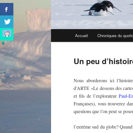
Menu
Accueil
Chroniques du quoti
principal
Un peu d’histoir
Nous aborderons ici l’histoir
d’ARTE «Le dessous des carte
et fils de l’explorateur
Paul-E
Françaises), vous trouverez d
questions que l’on p
Comment s’es
l’extrême sud du globe? Quand a-