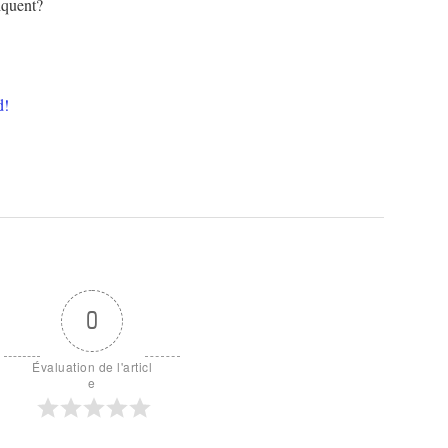
liquent?
d!
0
Évaluation de l'articl
e