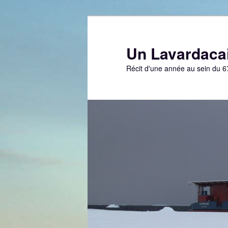
Aller
au
contenu
Un Lavardacai
principal
Récit d'une année au sein du 