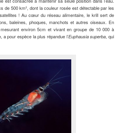
e est consacrée à maintenir sa seule position dans l’eau.
cs de 500 km², dont la couleur rosée est détectable par les
tellites ! Au cœur du réseau alimentaire, le krill sert de
ons, baleines, phoques, manchots et autres oiseaux. En
ique, mesurant environ 5cm et vivant en groupe de 10 000 à
, a pour espèce la plus répandue l’
Euphausia superba
, qui