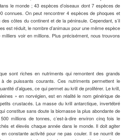
dans le monde ; 43 espèces d’oiseaux dont 7 espèces de
00 connues. On peut rencontrer 4 espèces de phoques et
 des côtes du continent et de la péninsule. Cependant, s’il
ces est réduit, le nombre d’animaux pour une même espèce
milliers voir en millions. Plus précisément, nous trouvons
tique sont riches en nutriments qui remontent des grands
 à de puissants courants. Ces nutriments permettent le
tité d’algues, ce qui permet au krill de proliférer. Le krill,
baleines » en norvégien, est en réalité le nom générique de
etits crustacés. La masse du krill antarctique, invertébré
 qui constitue sans doute la biomasse la plus abondante de
 500 millions de tonnes, c’est-à-dire environ cinq fois le
hés et élevés chaque année dans le monde. Il doit agiter
en constante activité pour ne pas couler. Il se nourrit de