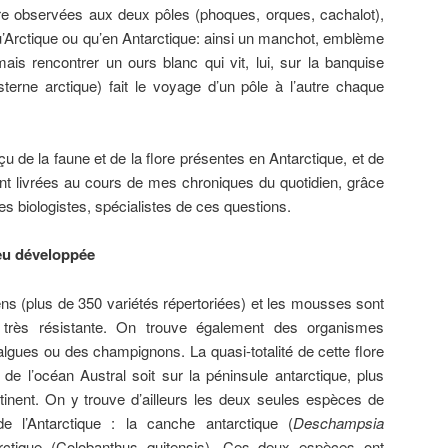
re observées aux deux pôles (phoques, orques, cachalot),
’Arctique ou qu’en Antarctique: ainsi un manchot, emblème
mais rencontrer un ours blanc qui vit, lui, sur la banquise
sterne arctique) fait le voyage d’un pôle à l’autre chaque
u de la faune et de la flore présentes en Antarctique, et de
nt livrées au cours de mes chroniques du quotidien, grâce
s biologistes, spécialistes de ces questions.
peu développée
s (plus de 350 variétés répertoriées) et les mousses sont
re très résistante. On trouve également des organismes
ues ou des champignons. La quasi-totalité de cette flore
de l’océan Austral soit sur la péninsule antarctique, plus
inent. On y trouve d’ailleurs les deux seules espèces de
de l’Antarctique : la canche antarctique (
Deschampsia
arctique (Colobanthus quitensis). Ces deux espèces ont