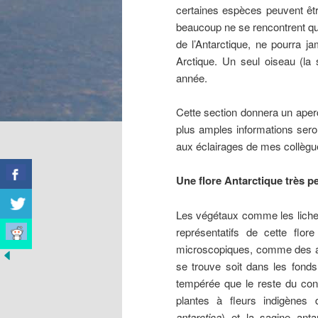
certaines espèces peuvent êt
beaucoup ne se rencontrent qu
de l’Antarctique, ne pourra ja
Arctique. Un seul oiseau (la 
année.
Cette section donnera un aperç
plus amples informations sero
aux éclairages de mes collègue
Une flore Antarctique très 
Les végétaux comme les lichen
représentatifs de cette flo
microscopiques, comme des alg
se trouve soit dans les fonds 
tempérée que le reste du cont
plantes à fleurs indigènes 
antarctica
) et la sagine ant